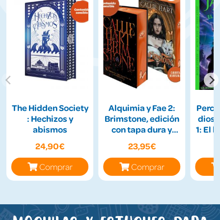
The Hidden Society
Alquimia y Fae 2:
Percy 
: Hechizos y
Brimstone, edición
diose
abismos
con tapa dura y
1: El 
cantos tintados
24,90€
23,95€
Comprar
Comprar