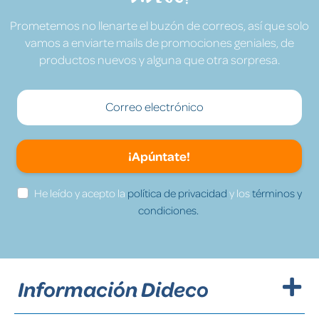
Prometemos no llenarte el buzón de correos, así que solo
vamos a enviarte mails de promociones geniales, de
productos nuevos y alguna que otra sorpresa.
¡Apúntate!
He leído y acepto la
política de privacidad
y los
términos y
condiciones.
Información Dideco