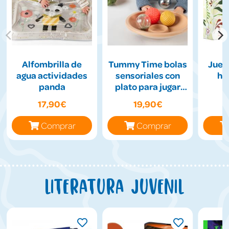
Alfombrilla de
Tummy Time bolas
Jueg
agua actividades
sensoriales con
hil
panda
plato para jugar
boca abajo
17,90€
19,90€
Comprar
Comprar
Literatura juvenil