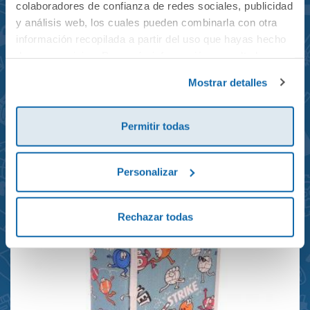
colaboradores de confianza de redes sociales, publicidad
y análisis web, los cuales pueden combinarla con otra
información recopilada a partir del uso que hayas hecho
de sus servicios. Para más información consulta la
Mochila mini Grand Prix
Política de Cookies
y la
Política de Privacidad
.
Mostrar detalles
reciclada 21x10x28cm
23,95€
Permitir todas
Personalizar
Rechazar todas