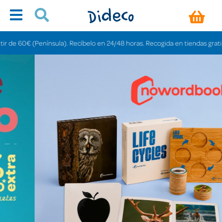
nsula). Recíbelo en 24/48 horas. Recogida en tiendas gratis en 3-6 días.