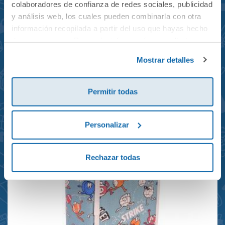
colaboradores de confianza de redes sociales, publicidad
y análisis web, los cuales pueden combinarla con otra
información recopilada a partir del uso que hayas hecho
de sus servicios. Para más información consulta la
Mochila mini Grand Prix
Política de Cookies
y la
Política de Privacidad
.
Mostrar detalles
reciclada 21x10x28cm
23,95€
Permitir todas
Personalizar
Rechazar todas