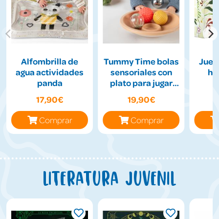
Alfombrilla de
Tummy Time bolas
Jueg
agua actividades
sensoriales con
hil
panda
plato para jugar
boca abajo
17,90€
19,90€
Comprar
Comprar
Literatura juvenil