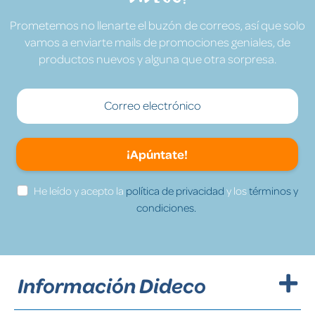
Prometemos no llenarte el buzón de correos, así que solo
vamos a enviarte mails de promociones geniales, de
productos nuevos y alguna que otra sorpresa.
¡Apúntate!
He leído y acepto la
política de privacidad
y los
términos y
condiciones.
Información Dideco