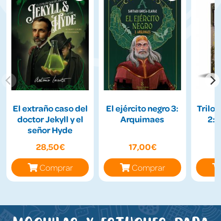
El extraño caso del
El ejército negro 3:
Trilog
doctor Jekyll y el
Arquimaes
2:
señor Hyde
28,50€
17,00€
Comprar
Comprar